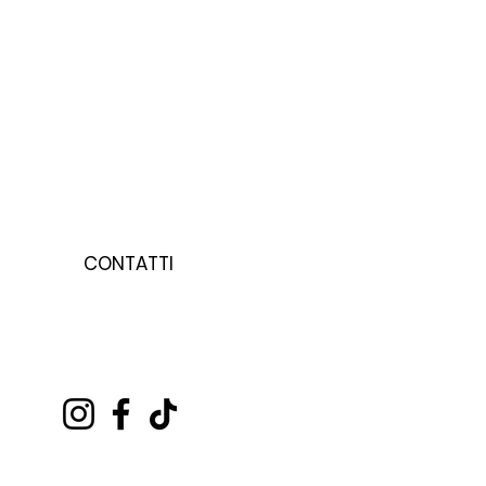
CONTATTI
HAI BISOGNO DI AIUTO?
SCRIVICI A :
HETEREASWIMWEAR@GMAIL.COM
OPPURE AL
+39 3347438628