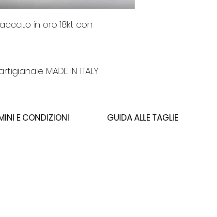
accato in oro 18kt con
rtigianale MADE IN ITALY
MINI E CONDIZIONI
GUIDA ALLE TAGLIE
PRIVACY
TAGLIE E VESTIBILITÀ
COOKIES POLICY
TERMINI DI VENDITA
CAMBI E RESI