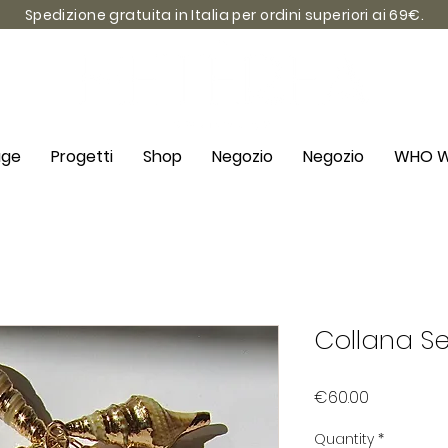
Spedizione gratuita in Italia per ordini superiori ai 69€.
age
Progetti
Shop
Negozio
Negozio
WHO W
Collana S
Price
€60.00
Quantity
*