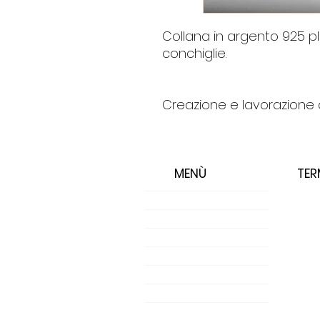
Collana in argento 925 pl
conchiglie.
Creazione e lavorazione a
MENÙ
TER
Landing Page
Progetti
Shop
Negozio
Negozio
WHO WE ARE
Gift Card