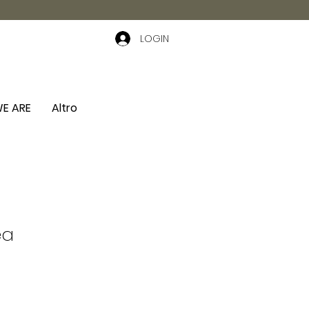
LOGIN
E ARE
Altro
ea