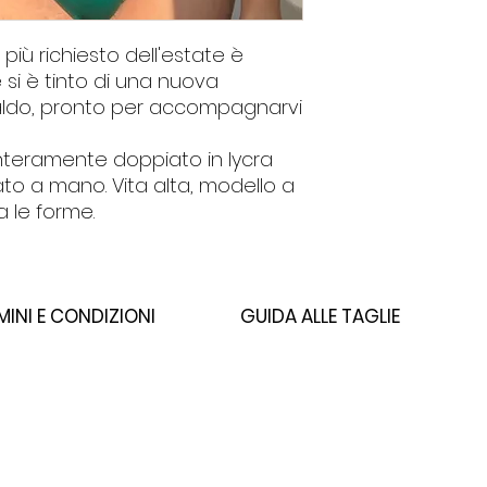
ini più richiesto dell'estate è
 si è tinto di una nuova
aldo, pronto per accompagnarvi
 interamente doppiato in lycra
zato a mano. Vita alta, modello a
ta le forme.
MINI E CONDIZIONI
GUIDA ALLE TAGLIE
PRIVACY
TAGLIE E VESTIBILITÀ
COOKIES POLICY
TERMINI DI VENDITA
CAMBI E RESI