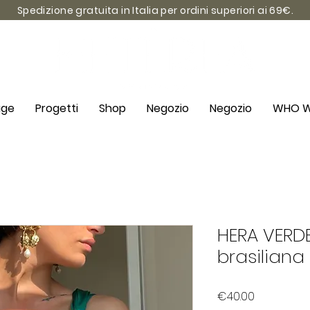
Spedizione gratuita in Italia per ordini superiori ai 69€.
age
Progetti
Shop
Negozio
Negozio
WHO W
HERA VERDE
brasiliana
Price
€40.00