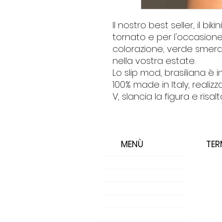
Il nostro best seller, il bik
tornato e per l'occasione
colorazione, verde smer
nella vostra estate.
Lo slip mod, brasiliana è
100% made in Italy, realiz
V, slancia la figura e risal
MENÙ
TER
Landing Page
Progetti
Shop
Negozio
Negozio