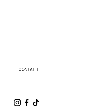
CONTATTI
HAI BISOGNO DI AIUTO?
SCRIVICI A :
HETEREASWIMWEAR@GMAIL.COM
OPPURE AL
+39 3347438628