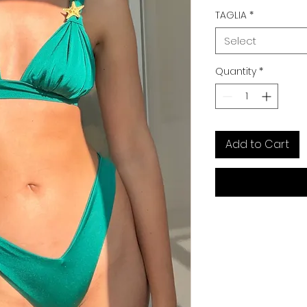
TAGLIA
*
Select
Quantity
*
Add to Cart