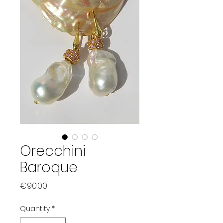
Orecchini
Baroque
Price
€90.00
Quantity
*