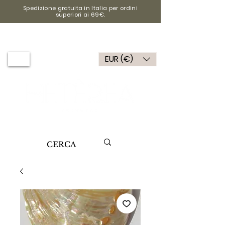
Spedizione gratuita in Italia per ordini
superiori ai 69€.
EUR (€)