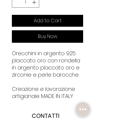
Add to Cart
Buy Now
Orecchini in argento 925
placcato oro con rondella
in argento placcato oro e
zirconie e perle barocche.
Creazione e lavorazione
artigianale MADE IN ITALY
CONTATTI
HAI BISOGNO DI AIUTO?
SCRIVICI A :