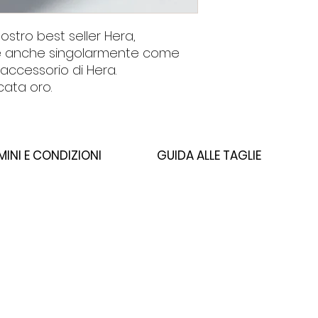
ostro best seller Hera,
le anche singolarmente come
accessorio di Hera.
cata oro.
MINI E CONDIZIONI
GUIDA ALLE TAGLIE
PRIVACY
TAGLIE E VESTIBILITÀ
COOKIES POLICY
TERMINI DI VENDITA
CAMBI E RESI