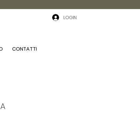
LOGIN
D
CONTATTI
RA
Precio
de
oferta