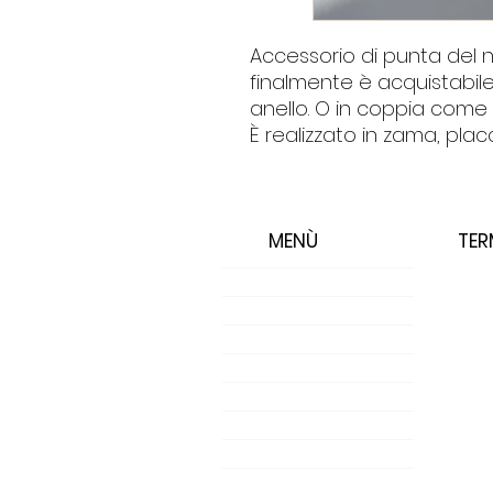
Accessorio di punta del n
finalmente è acquistabi
anello. O in coppia come 
È realizzato in zama, plac
MENÙ
TER
HOME
COLLEZIONI
SHOP
SALES
ACCESSORIES
GIFT CARD
CONTATTI