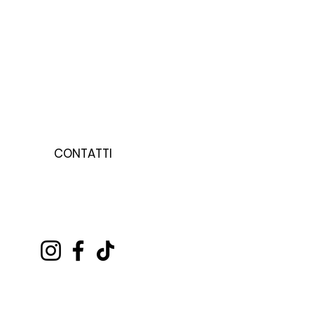
CONTATTI
HAI BISOGNO DI AIUTO?
SCRIVICI A :
HETEREASWIMWEAR@GMAIL.COM
OPPURE AL
+39 3347438628