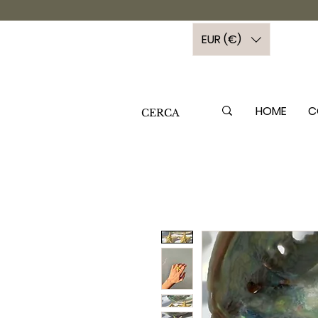
EUR (€)
HOME
C