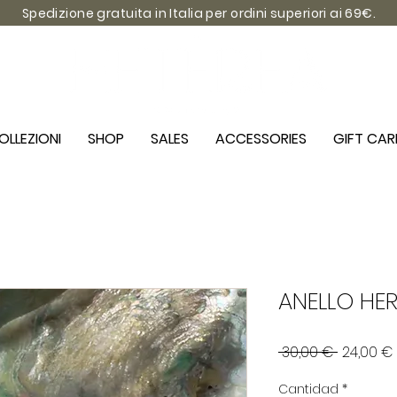
Spedizione gratuita in Italia per ordini superiori ai 69€.
OLLEZIONI
SHOP
SALES
ACCESSORIES
GIFT CAR
ANELLO HE
Precio
 30,00 € 
24,00 €
Cantidad
*