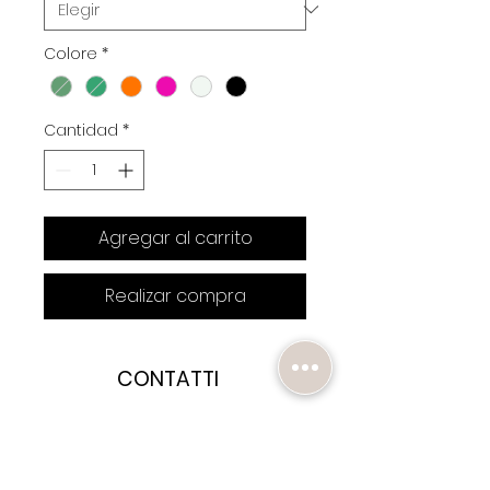
Colore
*
Cantidad
*
Agregar al carrito
Realizar compra
CONTATTI
HAI BISOGNO DI AIUTO?
SCRIVICI A :
HETEREASWIMWEAR@GMAIL.COM
OPPURE AL
+39 3347438628