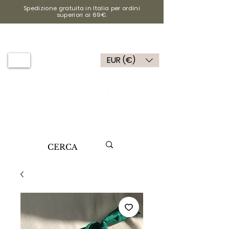
Spedizione gratuita in Italia per ordini
superiori ai 69€.
EUR (€)