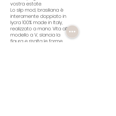
vostra estate.
Lo slip mod, brasiliana è
interamente doppiato in
lycra 100% made in Italy,
realizzato a mano. Vita alta,
modello a V, slancia la
figura e risalta le forme.
CONTATTI
HAI BISOGNO DI AIUTO?
SCRIVICI A :
HETEREASWIMWEAR@GMAIL.COM
OPPURE AL
+39 3347438628
GUIDA ALLE TAGLIE