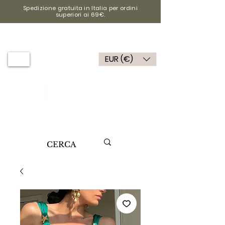
Spedizione gratuita in Italia per ordini
superiori ai 69€.
EUR (€)