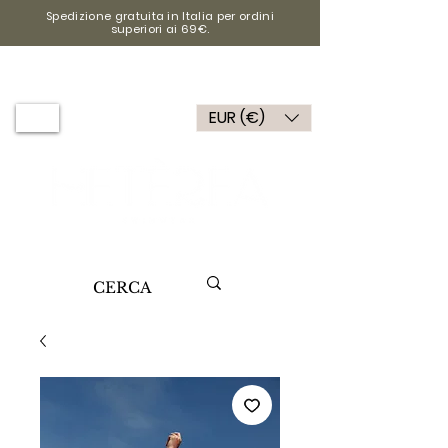
Spedizione gratuita in Italia per ordini
superiori ai 69€.
EUR (€)