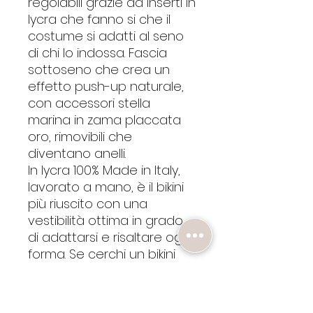
regolabili grazie ad inserti in
lycra che fanno si che il
costume si adatti al seno
di chi lo indossa. Fascia
sottoseno che crea un
effetto push-up naturale,
con accessori stella
marina in zama placcata
oro, rimovibili che
diventano anelli.
In lycra 100% Made in Italy,
lavorato a mano, è il bikini
più riuscito con una
vestibilità ottima in grado
di adattarsi e risaltare ogni
forma. Se cerchi un bikini
che possa farti sentire te
stessa, Hera è quello che
stavi cercando.