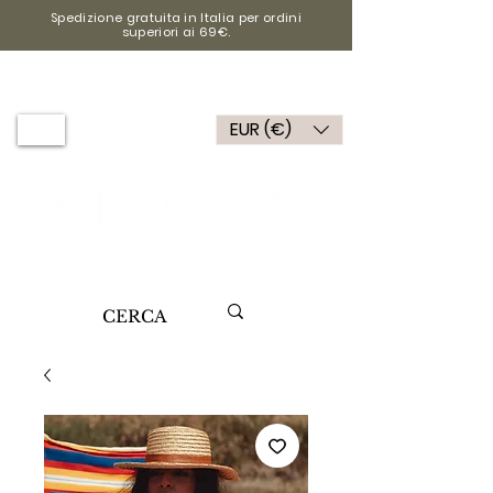
Spedizione gratuita in Italia per ordini
superiori ai 69€.
EUR (€)