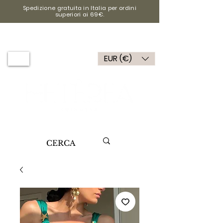
Spedizione gratuita in Italia per ordini
superiori ai 69€.
EUR (€)