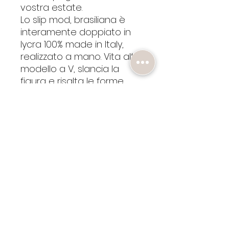
vostra estate.
Lo slip mod, brasiliana è
interamente doppiato in
lycra 100% made in Italy,
realizzato a mano. Vita alta,
modello a V, slancia la
figura e risalta le forme.
CONTATTI
HAI BISOGNO DI AIUTO?
SCRIVICI A :
HETEREASWIMWEAR@GMAIL.COM
OPPURE AL
+39 3347438628
GUIDA ALLE TAGLIE