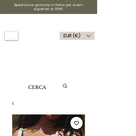
Spedizione gratuita in Italia per ordini
superiori ai 69€.
EUR (€)